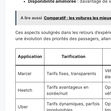
Disponibilité améliorée
: davantage de vé
A lire aussi
Comparatif : les voitures les mieux
Ces aspects soulignés dans les retours d’expérie
une évolution des priorités des passagers, allan
Application
Tarification
Véh
Marcel
Tarifs fixes, transparents
éle
Tarifs avantageux en
Op
Heetch
soirée/nuit
véh
Tarifs dynamiques, parfois
Opt
Uber
imprévisibles
lim