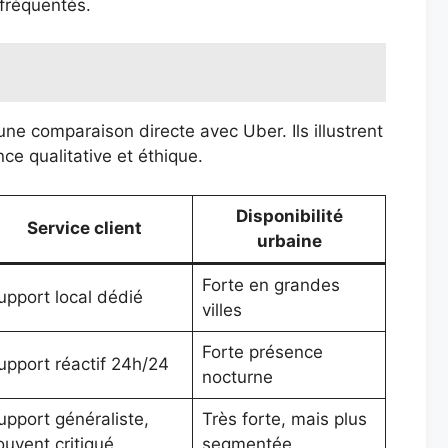
 fréquentés.
ne comparaison directe avec Uber. Ils illustrent
ce qualitative et éthique.
Disponibilité
Service client
urbaine
Forte en grandes
upport local dédié
villes
Forte présence
upport réactif 24h/24
nocturne
upport généraliste,
Très forte, mais plus
ouvent critiqué
segmentée