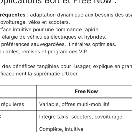
pplications Bolt et Free Now :
 fréquentes
: adaptation dynamique aux besoins des us
covoiturage, vélos et scooters.
erface intuitive pour une commande rapide.
e élargie de véhicules électriques et hybrides.
 préférences sauvegardées, itinéraires optimisés.
mulables, remises et programmes VIP.
à des bénéfices tangibles pour l’usager, explique en gra
 efficacement la suprématie d’Uber.
Free Now
 régulières
Variable, offres multi-mobilité
C
Intègre taxis, scooters, covoiturage
Complète, intuitive