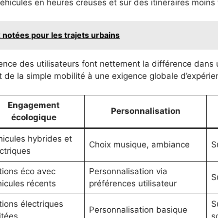
hicules en heures creuses et sur des itinéraires moins
 notées pour les trajets urbains
nce des utilisateurs font nettement la différence dans u
t de la simple mobilité à une exigence globale d’expérien
Engagement
Personnalisation
écologique
icules hybrides et
Choix musique, ambiance
S
ctriques
tions éco avec
Personnalisation via
S
icules récents
préférences utilisateur
ions électriques
S
Personnalisation basique
itées
s