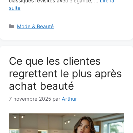
classiques revisités avec élégance, …
Lire la
suite
Catégories
Mode & Beauté
Ce que les clientes
regrettent le plus après
achat beauté
7 novembre 2025
par
Arthur