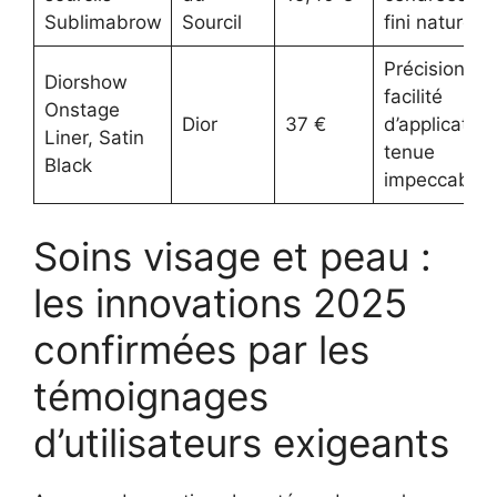
Sublimabrow
Sourcil
fini naturel
Précision,
Diorshow
facilité
Onstage
Dior
37 €
d’application
Liner, Satin
tenue
Black
impeccable
Soins visage et peau :
les innovations 2025
confirmées par les
témoignages
d’utilisateurs exigeants