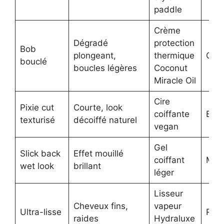
paddle
Crème
Dégradé
protection
Bob
plongeant,
thermique
OG
bouclé
boucles légères
Coconut
Miracle Oil
Cire
Pixie cut
Courte, look
coiffante
Bioc
texturisé
décoiffé naturel
vegan
Gel
Slick back
Effet mouillé
coiffant
Moro
wet look
brillant
léger
Lisseur
Cheveux fins,
vapeur
Ultra-lisse
Rem
raides
Hydraluxe