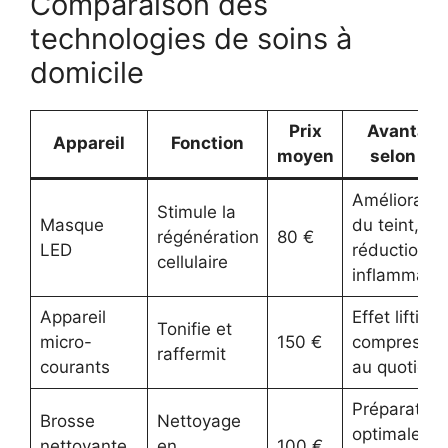
Comparaison des
technologies de soins à
domicile
Prix
Avantage
Appareil
Fonction
moyen
selon avi
Amélioratio
Stimule la
Masque
du teint,
régénération
80 €
LED
réduction d
cellulaire
inflammatio
Appareil
Effet lifting,
Tonifie et
micro-
150 €
compressibi
raffermit
courants
au quotidie
Préparation
Brosse
Nettoyage
optimale du
nettoyante
en
100 €