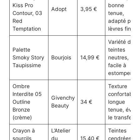
Kiss Pro
bonne
Adopt
3,95 €
Contour, 03
tenue,
Red
adapté pour
Temptation
lèvres fines
Variété de
Palette
teintes
Smoky Story
Bourjois
14,99 €
neutres,
Taupissime
facile à
estomper
Ombre
Texture
Interdite 05
confortable,
Givenchy
Outline
34 €
longue
Beauty
Bronze
tenue, évite
(crème)
le transfert
Crayon à
L’Atelier
Teintes
sourcils
du
15,40 €
cendrées,