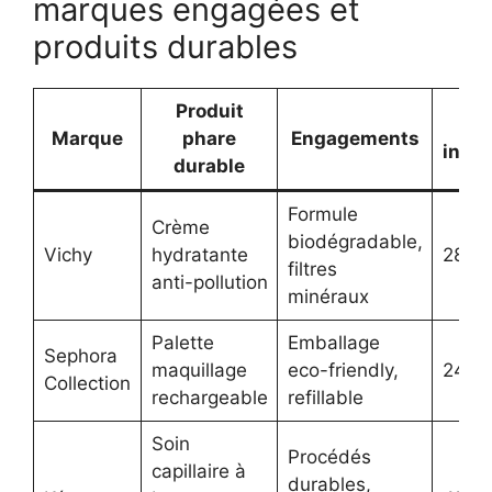
marques engagées et
produits durables
Produit
Pri
Marque
phare
Engagements
indic
durable
Formule
Crème
biodégradable,
Vichy
hydratante
28 €
filtres
anti-pollution
minéraux
Palette
Emballage
Sephora
maquillage
eco-friendly,
24 €
Collection
rechargeable
refillable
Soin
Procédés
capillaire à
durables,