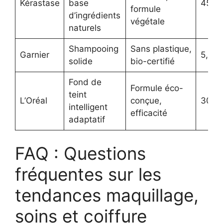
Kérastase
base
45 €
formule
d’ingrédients
végétale
naturels
Shampooing
Sans plastique,
Garnier
5,90 
solide
bio-certifié
Fond de
Formule éco-
teint
L’Oréal
conçue,
30 €
intelligent
efficacité
adaptatif
FAQ : Questions
fréquentes sur les
tendances maquillage,
soins et coiffure