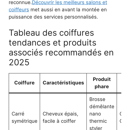
reconnue.
Découvrir les meilleurs salons et
coiffeurs
met aussi en avant la montée en
puissance des services personnalisés.
Tableau des coiffures
tendances et produits
associés recommandés en
2025
Produit
Coiffure
Caractéristiques
M
phare
Brosse
démêlante
Carré
Cheveux épais,
nano
Oliv
symétrique
facile à coiffer
thermic
Gar
styler