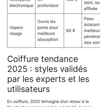
teint, textur
électronique
profondeur
affinée
Peau
Ouvre les
éclatante,
Vapeur
pores pour
60 €
meilleure
visage
meilleure
pénétration
absorption
des soins
Coiffure tendance
2025 : styles validés
par les experts et les
utilisateurs
En coiffure, 2025 témoigne d’un retour à la