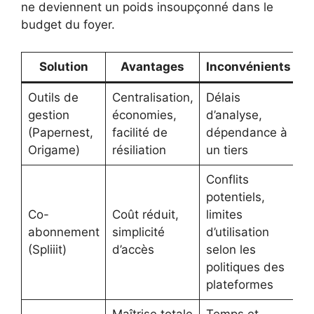
ne deviennent un poids insoupçonné dans le
budget du foyer.
Solution
Avantages
Inconvénients
Outils de
Centralisation,
Délais
gestion
économies,
d’analyse,
(Papernest,
facilité de
dépendance à
Origame)
résiliation
un tiers
Conflits
potentiels,
Co-
Coût réduit,
limites
abonnement
simplicité
d’utilisation
(Spliiit)
d’accès
selon les
politiques des
plateformes
Maîtrise totale
Temps et