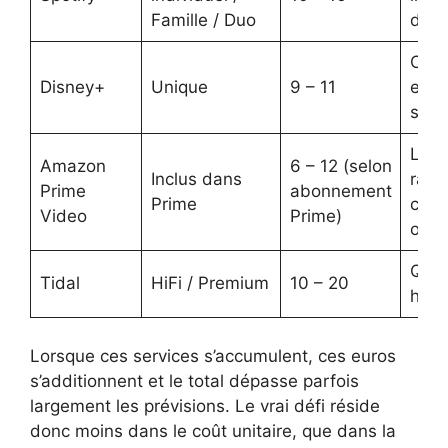
Famille / Duo
de p
Cont
Disney+
Unique
9 – 11
exclu
stre
Livr
Amazon
6 – 12 (selon
Inclus dans
rapi
Prime
abonnement
Prime
cont
Video
Prime)
orig
Qual
Tidal
HiFi / Premium
10 – 20
haute
Lorsque ces services s’accumulent, ces euros
s’additionnent et le total dépasse parfois
largement les prévisions. Le vrai défi réside
donc moins dans le coût unitaire, que dans la