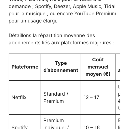
demande ; Spotify, Deezer, Apple Music, Tidal
pour la musique ; ou encore YouTube Premium
pour un usage élargi.
Détaillons la répartition moyenne des
abonnements liés aux plateformes majeures :
Coût
Type
Pos
Plateforme
mensuel
d’abonnement
addi
moyen (€)
Lect
Standard /
plus
Netflix
12 – 17
Premium
écra
UHD
Premium
Ecou
Spotify
individuel /
10 – 16
lign