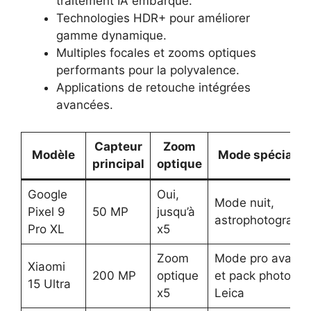
traitement IA embarqué.
Technologies HDR+ pour améliorer
gamme dynamique.
Multiples focales et zooms optiques
performants pour la polyvalence.
Applications de retouche intégrées
avancées.
Capteur
Zoom
Modèle
Mode spécialis
principal
optique
Google
Oui,
Mode nuit,
Pixel 9
50 MP
jusqu’à
astrophotographi
Pro XL
x5
Zoom
Mode pro avanc
Xiaomi
200 MP
optique
et pack photo
15 Ultra
x5
Leica