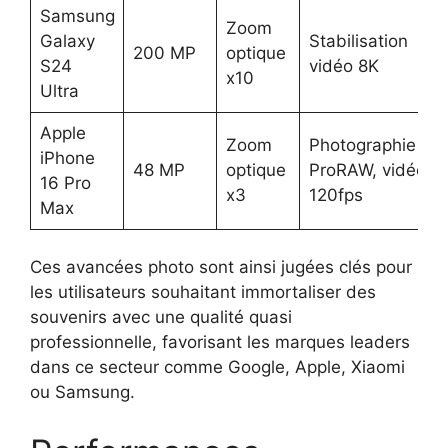
Samsung
Zoom
Galaxy
Stabilisation
200 MP
optique
S24
vidéo 8K
x10
Ultra
Apple
Zoom
Photographie
iPhone
48 MP
optique
ProRAW, vidéo 4
16 Pro
x3
120fps
Max
Ces avancées photo sont ainsi jugées clés pour
les utilisateurs souhaitant immortaliser des
souvenirs avec une qualité quasi
professionnelle, favorisant les marques leaders
dans ce secteur comme Google, Apple, Xiaomi
ou Samsung.