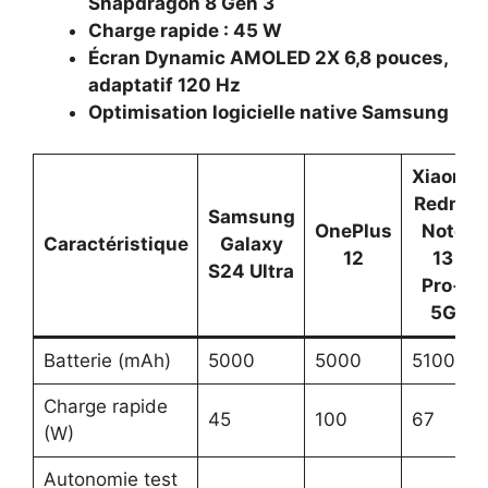
Snapdragon 8 Gen 3
Charge rapide : 45 W
Écran Dynamic AMOLED 2X 6,8 pouces,
adaptatif 120 Hz
Optimisation logicielle native Samsung
Xiaomi
Redmi
Samsung
OnePlus
Note
Caractéristique
Galaxy
12
13
S24 Ultra
Pro+
5G
Batterie (mAh)
5000
5000
5100
Charge rapide
45
100
67
(W)
Autonomie test