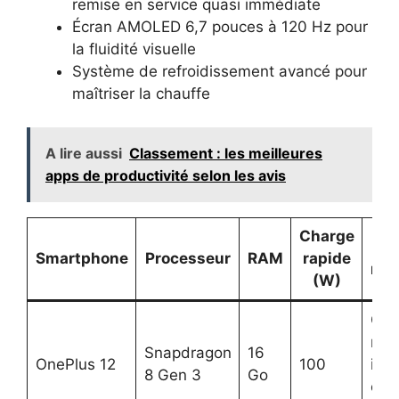
remise en service quasi immédiate
Écran AMOLED 6,7 pouces à 120 Hz pour
la fluidité visuelle
Système de refroidissement avancé pour
maîtriser la chauffe
A lire aussi
Classement : les meilleures
apps de productivité selon les avis
Charge
Smartphone
Processeur
RAM
rapide
re
(W)
Gam
mul
Snapdragon
16
OnePlus 12
100
inte
8 Gen 3
Go
créa