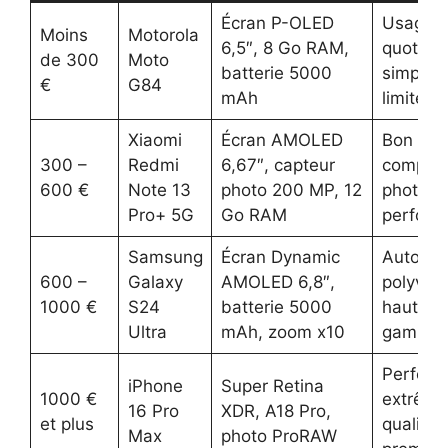
Écran P-OLED
Usage
Moins
Motorola
6,5″, 8 Go RAM,
quotidi
de 300
Moto
batterie 5000
simple,
€
G84
mAh
limité
Xiaomi
Écran AMOLED
Bon
300 –
Redmi
6,67″, capteur
compro
600 €
Note 13
photo 200 MP, 12
photo e
Pro+ 5G
Go RAM
perform
Samsung
Écran Dynamic
Autonom
600 –
Galaxy
AMOLED 6,8″,
polyval
1000 €
S24
batterie 5000
haut de
Ultra
mAh, zoom x10
gamme
Perform
iPhone
Super Retina
1000 €
extrême
16 Pro
XDR, A18 Pro,
et plus
qualité
Max
photo ProRAW