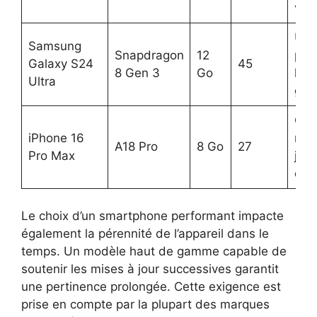
vid
Util
Samsung
Snapdragon
12
pol
Galaxy S24
45
8 Gen 3
Go
hau
Ultra
ga
Cré
iPhone 16
mul
A18 Pro
8 Go
27
Pro Max
jeu
opt
Le choix d’un smartphone performant impacte
également la pérennité de l’appareil dans le
temps. Un modèle haut de gamme capable de
soutenir les mises à jour successives garantit
une pertinence prolongée. Cette exigence est
prise en compte par la plupart des marques