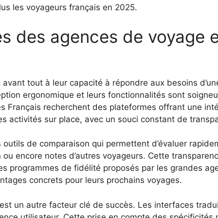
plus les voyageurs français en 2025.
és des agences de voyage en
avant tout à leur capacité à répondre aux besoins d’une 
eption ergonomique et leurs fonctionnalités sont soigne
s Français recherchent des plateformes offrant une intégr
des activités sur place, avec un souci constant de transp
outils de comparaison qui permettent d’évaluer rapidemen
ion ou encore notes d’autres voyageurs. Cette transpare
, les programmes de fidélité proposés par les grandes ag
vantages concrets pour leurs prochains voyages.
s est un autre facteur clé de succès. Les interfaces tra
ce utilisateur. Cette prise en compte des spécificités n