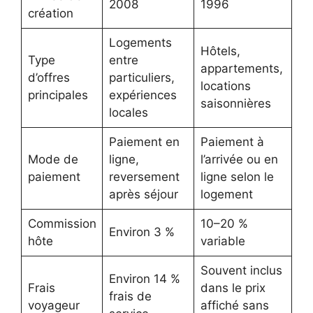
2008
1996
création
Logements
Hôtels,
Type
entre
appartements,
d’offres
particuliers,
locations
principales
expériences
saisonnières
locales
Paiement en
Paiement à
Mode de
ligne,
l’arrivée ou en
paiement
reversement
ligne selon le
après séjour
logement
Commission
10–20 %
Environ 3 %
hôte
variable
Souvent inclus
Environ 14 %
Frais
dans le prix
frais de
voyageur
affiché sans