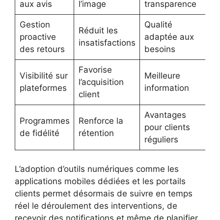
aux avis
l’image
transparence
Gestion
Qualité
Réduit les
proactive
adaptée aux
insatisfactions
des retours
besoins
Favorise
Visibilité sur
Meilleure
l’acquisition
plateformes
information
client
Avantages
Programmes
Renforce la
pour clients
de fidélité
rétention
réguliers
L’adoption d’outils numériques comme les
applications mobiles dédiées et les portails
clients permet désormais de suivre en temps
réel le déroulement des interventions, de
recevoir des notifications et même de planifier