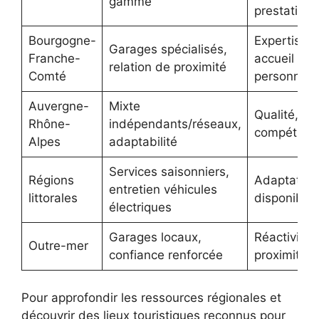
gamme
prestations
Bourgogne-
Expertise,
Garages spécialisés,
Franche-
accueil
relation de proximité
Comté
personnali
Auvergne-
Mixte
Qualité, pri
Rhône-
indépendants/réseaux,
compétitifs
Alpes
adaptabilité
Services saisonniers,
Régions
Adaptation
entretien véhicules
littorales
disponibilit
électriques
Garages locaux,
Réactivité,
Outre-mer
confiance renforcée
proximité
Pour approfondir les ressources régionales et
découvrir des lieux touristiques reconnus pour