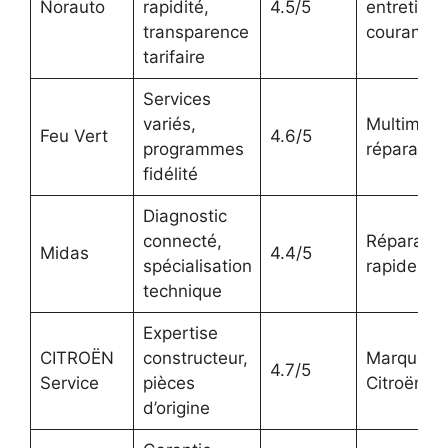
Norauto
rapidité,
4.5/5
entretien
transparence
courant
tarifaire
Services
variés,
Multimarq
Feu Vert
4.6/5
programmes
réparation
fidélité
Diagnostic
connecté,
Réparatio
Midas
4.4/5
spécialisation
rapide
technique
Expertise
CITROËN
constructeur,
Marque
4.7/5
Service
pièces
Citroën
d’origine