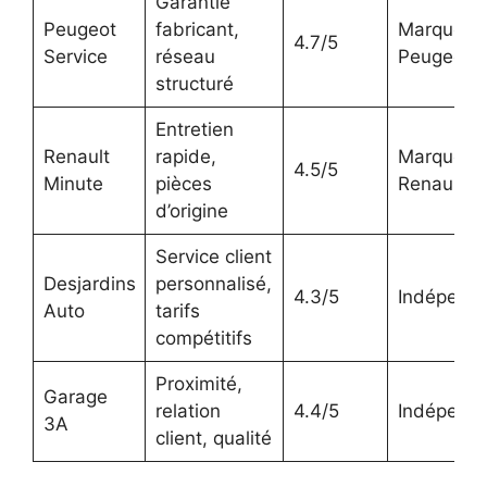
Garantie
Peugeot
fabricant,
Marque
4.7/5
Service
réseau
Peugeot
structuré
Entretien
Renault
rapide,
Marque
4.5/5
Minute
pièces
Renault
d’origine
Service client
Desjardins
personnalisé,
4.3/5
Indépend
Auto
tarifs
compétitifs
Proximité,
Garage
relation
4.4/5
Indépend
3A
client, qualité