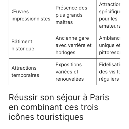
Attraction
Présence des
Œuvres
spécifique
plus grands
impressionnistes
pour les
maîtres
amateurs d’a
Ancienne gare
Ambiance
Bâtiment
avec verrière et
unique et
historique
horloges
pittoresque
Expositions
Fidélisation
Attractions
variées et
des visiteurs
temporaires
renouvelées
réguliers
Réussir son séjour à Paris
en combinant ces trois
icônes touristiques