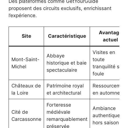
Des plateformes comme GetYourGuide
proposent des circuits exclusifs, enrichissant
l’expérience.
Avantage
Site
Caractéristique
actuel
Visites en
Abbaye
Mont-Saint-
toute
historique et baie
Michel
tranquilité sans
spectaculaire
foule
Châteaux de
Patrimoine royal
Ressourcemen
la Loire
et architectural
en automne
Forteresse
Ambiance
Cité de
médiévale
authentique
Carcassonne
remarquablement
hors saison
préservée