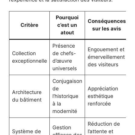
Pourquoi
Conséquences
Critère
c’est un
sur les avis
atout
Présence
Engouement et
Collection
de chefs-
émerveillement
exceptionnelle
d’œuvre
des visiteurs
universels
Conjugaison
de
Appréciation
Architecture
l’historique
esthétique
du bâtiment
à la
renforcée
modernité
Réduction de
Gestion
Système de
l’attente et