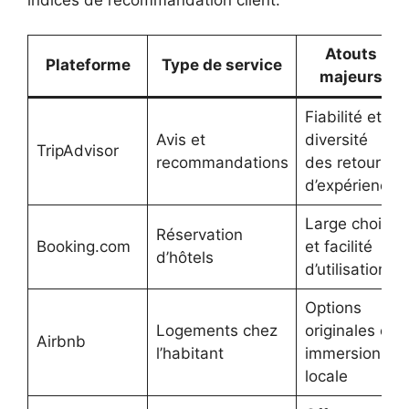
Atouts
Plateforme
Type de service
majeurs
Fiabilité et
Avis et
diversité
TripAdvisor
recommandations
des retours
d’expérience
Large choix
Réservation
Booking.com
et facilité
d’hôtels
d’utilisation
Options
Logements chez
originales et
Airbnb
l’habitant
immersion
locale