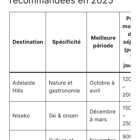
recommandées en 2025
Prix
moye
du
Meilleure
Destination
Spécificité
séjour
période
(pour
7
jours)
1200€
Adelaide
Nature et
Octobre à
–
Hills
gastronomie
avril
2000€
1500€
Décembre
Niseko
Ski & onsen
–
à mars
2500€
900€