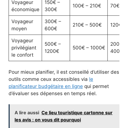
Voyageur
150€ –
100€ – 210€
70€ – 
économique
300€
Voyageur
300€ –
210€ – 500€
120€ –
moyen
600€
Voyageur
500€ –
200€ –
privilégiant
500€ – 1000€
1200€
400€
le confort
Pour mieux planifier, il est conseillé d’utiliser des
outils comme ceux accessibles via
le
planificateur budgétaire en ligne
qui permet
d’évaluer ses dépenses en temps réel.
A lire aussi
Ce lieu touristique cartonne sur
les avis : on vous dit pourquoi