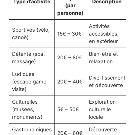
Type d’activité
Description
(par
personne)
Activités
Sportives (vélo,
15€ – 30€
accessibles,
canoë)
en extérieur
Détente (spa,
Bien-être et
20€ – 80€
massage)
relaxation
Ludiques
Divertissement
(escape game,
20€ – 40€
et découverte
visite)
Culturelles
Exploration
(musées,
5€ – 50€
culturelle
monuments)
locale
Gastronomiques
Découverte
20€ – 60€