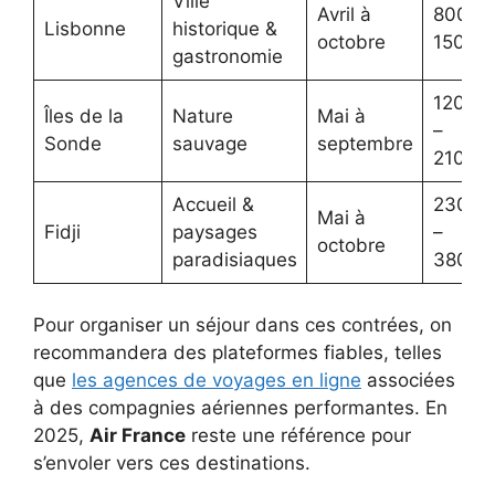
Ville
Avril à
800€ 
Lisbonne
historique &
octobre
1500€
gastronomie
1200€
Îles de la
Nature
Mai à
–
Sonde
sauvage
septembre
2100€
Accueil &
2300€
Mai à
Fidji
paysages
–
octobre
paradisiaques
3800€
Pour organiser un séjour dans ces contrées, on
recommandera des plateformes fiables, telles
que
les agences de voyages en ligne
associées
à des compagnies aériennes performantes. En
2025,
Air France
reste une référence pour
s’envoler vers ces destinations.