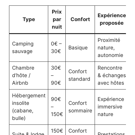
Prix
Expérience
Type
par
Confort
proposée
nuit
Proximité
Camping
0€ –
Basique
nature,
sauvage
30€
autonomie
Chambre
30€
Rencontre
Confort
d’hôte /
–
& échanges
standard
Airbnb
90€
avec hôtes
Hébergement
90€
Expérience
insolite
Confort
–
immersive
(cabane,
sommaire
150€
nature
bulle)
150€
Confort
Suite & lodge
Prestations