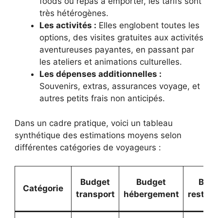
foods ou repas à emporter, les tarifs sont
très hétérogènes.
Les activités :
Elles englobent toutes les
options, des visites gratuites aux activités
aventureuses payantes, en passant par
les ateliers et animations culturelles.
Les dépenses additionnelles :
Souvenirs, extras, assurances voyage, et
autres petits frais non anticipés.
Dans un cadre pratique, voici un tableau
synthétique des estimations moyens selon
différentes catégories de voyageurs :
Budget
Budget
Bud
Catégorie
transport
hébergement
restaur