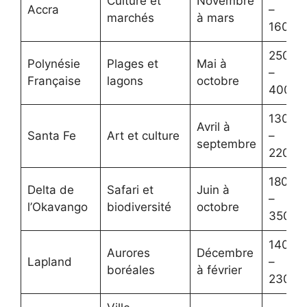
Culture et
Novembre
Accra
–
marchés
à mars
1600€
2500€
Polynésie
Plages et
Mai à
–
Française
lagons
octobre
4000€
1300€
Avril à
Santa Fe
Art et culture
–
septembre
2200€
1800€
Delta de
Safari et
Juin à
–
l’Okavango
biodiversité
octobre
3500€
1400€
Aurores
Décembre
Lapland
–
boréales
à février
2300€