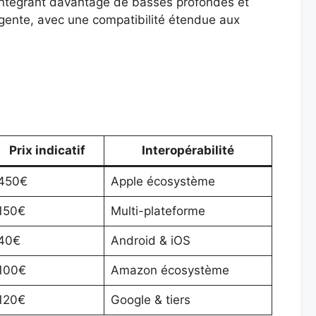
 intégrant davantage de basses profondes et
ligente, avec une compatibilité étendue aux
Prix indicatif
Interopérabilité
450€
Apple écosystème
150€
Multi-plateforme
40€
Android & iOS
100€
Amazon écosystème
120€
Google & tiers