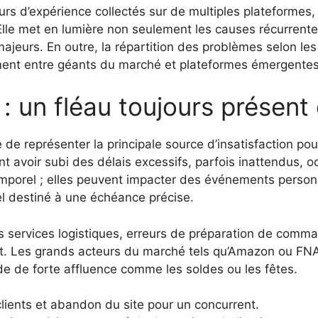
rs d’expérience collectés sur de multiples plateformes,
. Elle met en lumière non seulement les causes récurren
rs. En outre, la répartition des problèmes selon les ens
ment entre géants du marché et plateformes émergentes
n : un fléau toujours présen
e représenter la principale source d’insatisfaction pou
t avoir subi des délais excessifs, parfois inattendus, o
porel ; elles peuvent impacter des événements personn
el destiné à une échéance précise.
s services logistiques, erreurs de préparation de comma
nt. Les grands acteurs du marché tels qu’Amazon ou FN
de de forte affluence comme les soldes ou les fêtes.
lients et abandon du site pour un concurrent.