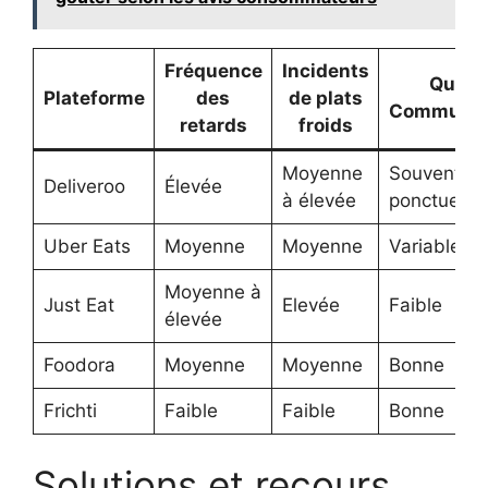
Fréquence
Incidents
Qualit
Plateforme
des
de plats
Communic
retards
froids
Moyenne
Souvent
Deliveroo
Élevée
à élevée
ponctuelle
Uber Eats
Moyenne
Moyenne
Variable
Moyenne à
Just Eat
Elevée
Faible
élevée
Foodora
Moyenne
Moyenne
Bonne
Frichti
Faible
Faible
Bonne
Solutions et recours