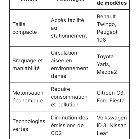
de modèles
Renault
Accès facilité
Taille
Twingo,
au
compacte
Peugeot
stationnement
108
Circulation
Toyota
Braquage et
aisée en
Yaris,
maniabilité
environnement
Mazda2
dense
Réduire
Motorisation
Citroën C3,
consommation
économique
Ford Fiesta
et pollution
Diminution des
Volkswagen
Technologies
émissions de
ID.3, Nissan
vertes
CO2
Leaf