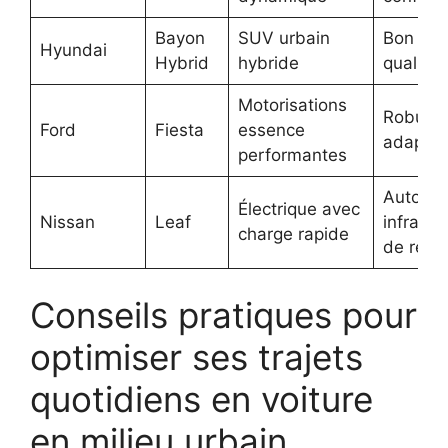
Bayon
SUV urbain
Bon rap
Hyundai
Hybrid
hybride
qualité-
Motorisations
Robuste
Ford
Fiesta
essence
adaptabi
performantes
Autonom
Électrique avec
Nissan
Leaf
infrastr
charge rapide
de rech
Conseils pratiques pour
optimiser ses trajets
quotidiens en voiture
en milieu urbain