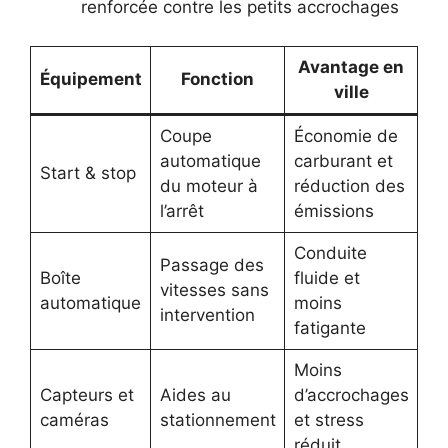
renforcée contre les petits accrochages
Avantage en
E
Équipement
Fonction
ville
de
Coupe
Économie de
automatique
carburant et
Re
Start & stop
du moteur à
réduction des
To
l’arrêt
émissions
Conduite
Passage des
Fo
Boîte
fluide et
vitesses sans
Vo
automatique
moins
intervention
B
fatigante
Moins
Capteurs et
Aides au
d’accrochages
Ni
caméras
stationnement
et stress
Ci
réduit