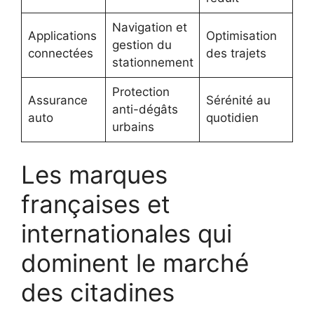
Navigation et
Applications
Optimisation
To
gestion du
connectées
des trajets
ma
stationnement
Protection
Pa
Assurance
Sérénité au
anti-dégâts
(C
auto
quotidien
urbains
Ag
Les marques
françaises et
internationales qui
dominent le marché
des citadines