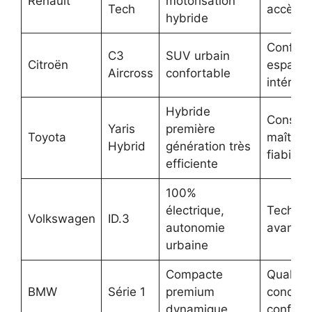
Renault
motorisation
Tech
accès fa
hybride
Confort
C3
SUV urbain
Citroën
espace
Aircross
confortable
intérieu
Hybride
Consom
Yaris
première
Toyota
maîtrisé
Hybrid
génération très
fiabilité
efficiente
100%
électrique,
Technol
Volkswagen
ID.3
autonomie
avancé
urbaine
Compacte
Qualité
BMW
Série 1
premium
conduit
dynamique
confort